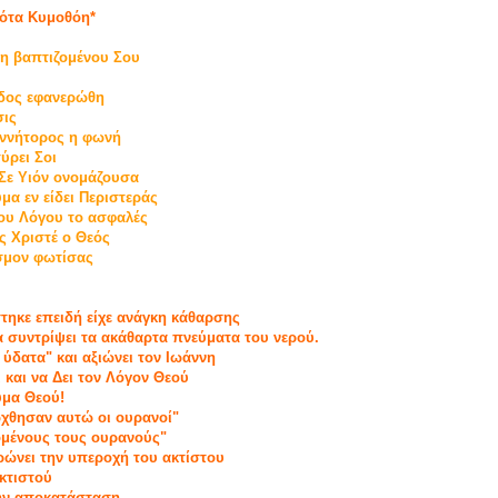
Νότα Κυμοθόη*
νη βαπτιζομένου Σου
άδος εφανερώθη
ις
εννήτορος η φωνή
ύρει Σοι
Σε Υιόν ονομάζουσα
ύμα εν είδει Περιστεράς
του Λόγου το ασφαλές
ς Χριστέ ο Θεός
όσμον φωτίσας
τηκε επειδή είχε ανάγκη κάθαρσης
α συντρίψει τα ακάθαρτα πνεύματα του νερού.
α ύδατα" και αξιώνει τον Ιωάννη
 και να Δει τον Λόγον Θεού
ύμα Θεού!
ώχθησαν αυτώ οι ουρανοί"
ομένους τους ουρανούς"
ρώνει την υπεροχή του ακτίστου
 κτιστού
την αποκατάσταση