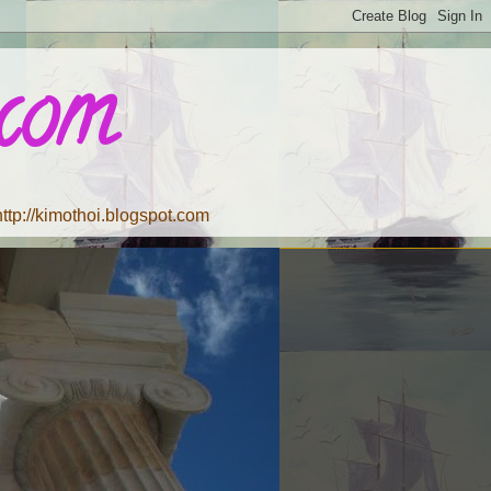
.com
tp://kimothoi.blogspot.com