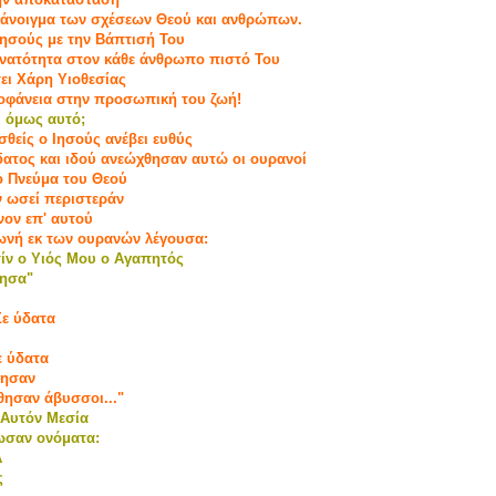
 άνοιγμα των σχέσεων Θεού και ανθρώπων.
Ιησούς με την Βάπτισή Του
υνατότητα στον κάθε άνθρωπο πιστό Του
ει Χάρη Υιοθεσίας
εοφάνεια στην προσωπική του ζωή!
ι όμως αυτό;
σθείς ο Ιησούς ανέβει ευθύς
δατος και ιδού ανεώχθησαν αυτώ οι ουρανοί
το Πνεύμα του Θεού
ν ωσεί περιστεράν
νον επ' αυτού
φωνή εκ των ουρανών λέγουσα:
τίν ο Υιός Μου ο Αγαπητός
κησα"
Σε ύδατα
ε ύδατα
θησαν
θησαν άβυσσοι..."
Αυτόν Μεσία
δωσαν ονόματα:
λ
ς