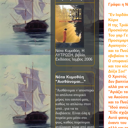
Γράφει η 
"Εν Ιορδά
Κύριε
Η της Τρι
Προσκύνησ
Του γαρ Γ
Προσεμαρτ
Αγαπητόν 
και το Πνε
Νότα Κυμοθόη, Η
ΛΥΤΡΩΣΗ, βιβλίο,
εβεβαίου 
Εκδόσεις Ίαμβος 2006
Ο επιφανεί
και τον κ
Δόξα Σοι!"
Ο Χριστός
Νότα Κυμοθόη
"Αισθάνομαι..."
δεν βαπτίσ
αλλά για ν
"Αισθάνομαι ν΄αποστερώ
"Αγιάζει τ
το απόλυτα ατομικό
να Ακούσει
μέρος του εαυτού μου,
και το Πνε
καθώς το απλώνω στον
"Ιδού ανε
ιστό...για να το
"Είδε σχιζ
διαβάσετε. Είναι όλη η
πορεία μου μέσα στο
Αυτό φανε
φως, καθώς πορεύομαι
έναντι του
ανάλαφρη τώρα από αυτή
αλλά και 