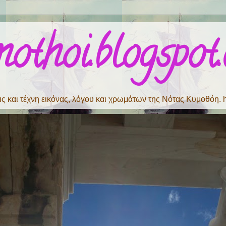
imothoi.blogspot
ς και τέχνη εικόνας, λόγου και χρωμάτων της Νότας Κυμοθόη. ht