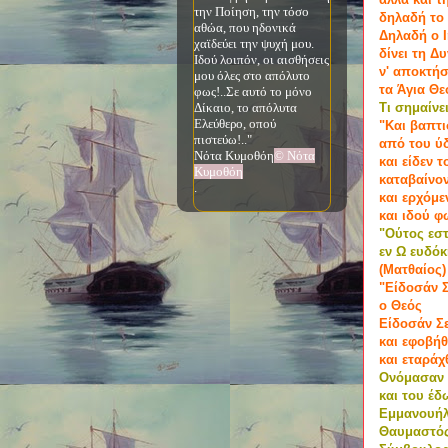
την Ποίηση, την τόσο
δηλαδή το
αθώα, που ηδονικά
Δηλαδή ο 
χαϊδεύει την ψυχή μου.
δίνει τη Δ
Ιδού λοιπόν, οι αισθήσεις
ν' αποκτήσ
μου όλες στο απόλυτο
τα Άγια Θ
φως!..Σε αυτό το μόνο
Δίκαιο, το απόλυτα
Τι σημαίνε
Ελεύθερο, οπού
"Και βαπτι
πιστεύω!.."
από του ύ
Νότα Κυμοθόη
© Νότα
και είδεν 
Κυμοθόη
καταβαίνο
.
και ερχόμε
και ιδού 
"Ούτος εσ
εν Ω ευδό
(Ματθαίος)
"Είδοσάν 
ο Θεός
Είδοσάν Σ
και εφοβή
και εταράχ
Ονόμασαν 
και του έ
Εμμανουή
Θαυμαστό