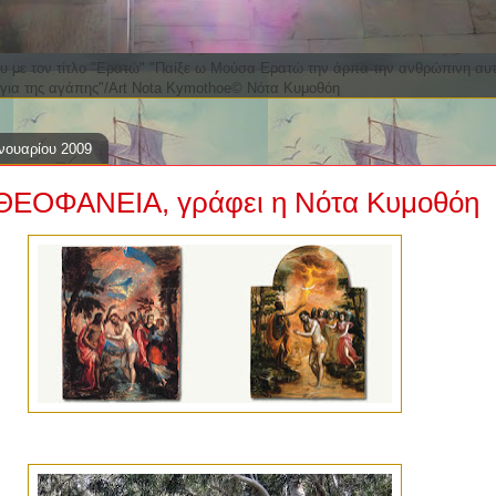
με τον τίτλο "Ερατώ" "Παίξε ω Μούσα Ερατώ την άρπα την ανθρώπινη αυτή
για της αγάπης"/Art Nota Kymothoe© Nότα Κυμοθόη
ανουαρίου 2009
ΘΕΟΦΑΝΕΙΑ, γράφει η Νότα Κυμοθόη