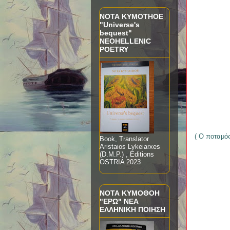
ΝΟΤΑ ΚΥΜΟTHOE
"Universe's
bequest"
NEOHELLENIC
POETRY
( O ποταμός
Book, Translator
Aristaios Lykeiarxes
(D.M.P.) , Editions
OSTRIA 2023
ΝΟΤΑ ΚΥΜΟΘΟΗ
"ΕΡΩ" ΝΕΑ
ΕΛΛΗΝΙΚΗ ΠΟΙΗΣΗ